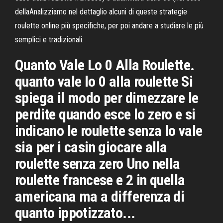
dellaAnalizziamo nel dettaglio alcuni di queste strategie
roulette online più specifiche, per poi andare a studiare le più
semplici e tradizionali.
Quanto Vale Lo 0 Alla Roulette.
quanto vale lo 0 alla roulette Si
spiega il modo per dimezzare le
perdite quando esce lo zero e si
indicano le roulette senza lo vale
sia per i casin giocare alla
roulette senza zero Uno nella
roulette francese e 2 in quella
americana ma a differenza di
quanto ippotizzato...