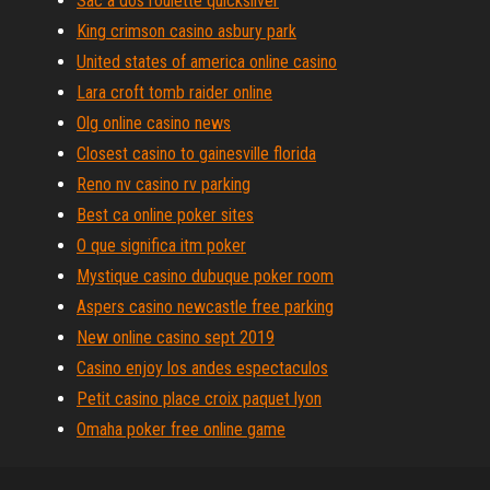
Sac a dos roulette quicksilver
King crimson casino asbury park
United states of america online casino
Lara croft tomb raider online
Olg online casino news
Closest casino to gainesville florida
Reno nv casino rv parking
Best ca online poker sites
O que significa itm poker
Mystique casino dubuque poker room
Aspers casino newcastle free parking
New online casino sept 2019
Casino enjoy los andes espectaculos
Petit casino place croix paquet lyon
Omaha poker free online game