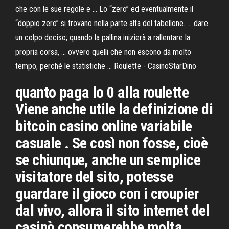
che con le sue regole e ... Lo “zero” ed eventualmente il
“doppio zero” si trovano nella parte alta del tabellone. ... dare
un colpo deciso; quando la pallina inizierà a rallentare la
propria corsa, ... ovvero quelli che non escono da molto
tempo, perché le statistiche ... Roulette - CasinoStarDino
quanto paga lo 0 alla roulette
Viene anche utile la definizione di
bitcoin casino online variabile
casuale . Se così non fosse, cioè
se chiunque, anche un semplice
visitatore del sito, potesse
guardare il gioco con i croupier
dal vivo, allora il sito internet del
casinò consumerebbe molta