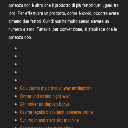
potenza non è altro che il prodotto di più fattori tutti uguali tra
loro. Per effettuare un prodotto, come è ovvio, occorre avere
almeno due fattori. Quindi non ha molto senso elevare un
numero a zero. Tuttavia, per convenzione, si stabilisce che la
potenza con...
Gala casino maid marian way nottingham
Dinner und casino night wien
24h poker no deposit bonus
Osamu tezuka black jack japanese online
Sun moon and stars slot machine